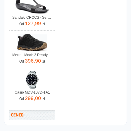
Sandały CROCS - Serena Sandal W 205469 Black/Black
127,99
Od
zł
Merrell Moab 3 Ready Zip Black
396,90
Od
zł
Casio MDV-107D-1A1
299,00
Od
zł