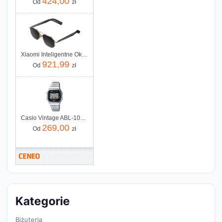
424,00
Od
zł
Xiaomi Inteligentne Okulary Mijia Smart Audio Glasses Pilot-Style
921,99
Od
zł
Casio Vintage ABL-100WE-1AEF
269,00
Od
zł
Kategorie
Biżuteria