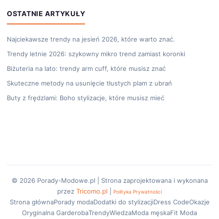
OSTATNIE ARTYKUŁY
Najciekawsze trendy na jesień 2026, które warto znać.
Trendy letnie 2026: szykowny mikro trend zamiast koronki
Biżuteria na lato: trendy arm cuff, które musisz znać
Skuteczne metody na usunięcie tłustych plam z ubrań
Buty z frędzlami: Boho stylizacje, które musisz mieć
© 2026 Porady-Modowe.pl | Strona zaprojektowana i wykonana
przez
Tricomo.pl
|
Polityka Prywatności
Strona główna
Porady moda
Dodatki do stylizacji
Dress Code
Okazje
Oryginalna Garderoba
Trendy
Wiedza
Moda męska
Fit Moda