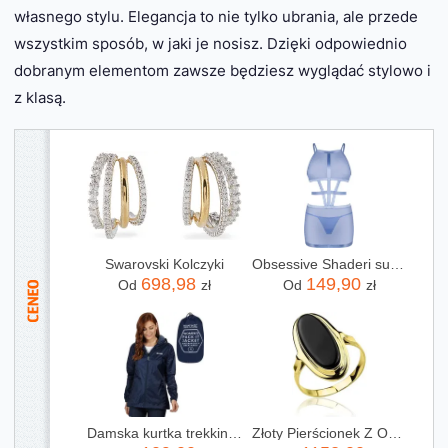
własnego stylu. Elegancja to nie tylko ubrania, ale przede
wszystkim sposób, w jaki je nosisz. Dzięki odpowiednio
dobranym elementom zawsze będziesz wyglądać stylowo i
z klasą.
Swarovski Kolczyki
Obsessive Shaderi sukienka i stringi M/L
698,98
149,90
Od
zł
Od
zł
Damska kurtka trekkingowa Regatta WMN PK IT JKT III RWW305 midnight 20I XXL
Złoty Pierścionek Z Onyksem Złoto Pr. 585