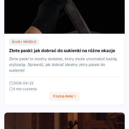
ŚLUB I WESELE
Złote paski: jak dobrać do sukienki na różne okazje
Złote paski to modny dodatek, który może urozmaicić każdą
stylizację. Sprawdź, jak dobrać idealny złoty pasek do
sukienki!
2026-04-22
4 min czytania
Czytaj dalej