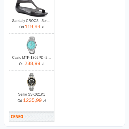
Sandały CROCS - Serena Sandal W 205469 Black/Black
119,99
Od
zł
Casio MTP-1302PD -2A2VEF
238,99
Od
zł
Seiko SSK021K1
1235,99
Od
zł