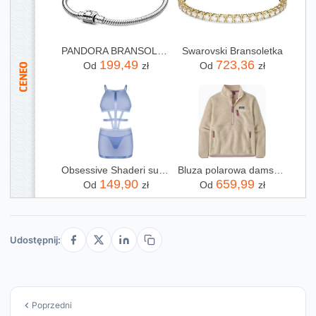
PANDORA BRANSOLETKA TYPU ŻMIJKA Z ZAMKNIĘCIEM CYLINDRYCZNYM ZE SREBRA WYSOKIEJ PRÓBY, 18 CM, METAL SZLACHETNY, NIE DOTYCZY.
Swarovski Bransoletka
199,49
723,36
Od
zł
Od
zł
Obsessive Shaderi sukienka i stringi M/L
Bluza polarowa damska Patagonia Retro Pile Marsupial dark natural
149,90
659,99
Od
zł
Od
zł
Udostępnij:
Poprzedni