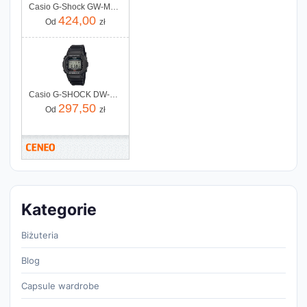
Casio G-Shock GW-M5610U-1ER
424,00
Od
zł
Casio G-SHOCK DW-5600UE-1ER
297,50
Od
zł
Kategorie
Biżuteria
Blog
Capsule wardrobe