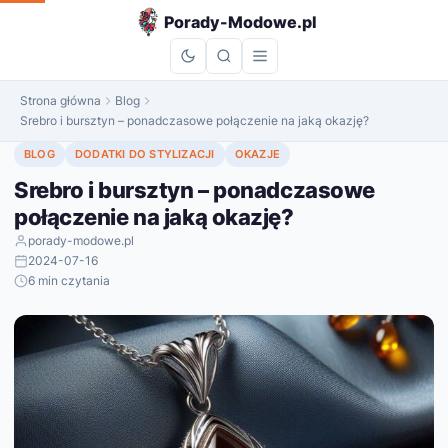
do
Porady-Modowe.pl
treści
Strona główna
Blog
Srebro i bursztyn – ponadczasowe połączenie na jaką okazję?
BLOG
DODATKI DO STYLIZACJI
OKAZJE
Srebro i bursztyn – ponadczasowe
połączenie na jaką okazję?
porady-modowe.pl
2024-07-16
6 min czytania