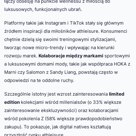
łączy obsesję na punkcie wellnessu z miłością do
luksusowych, funkcjonalnych ubrań.
Platformy takie jak Instagram i TikTok stały się głównym
źródłem inspiracji dla miłośników athleisure. Konsumenci
chętnie dzielą się swoimi treningowymi stylizacjami,
tworząc nowe micro-trendy i wpływając na kierunki
rozwoju marek.
Kolaboracje między markami
sportowymi
a luksusowymi domami mody, takie jak współpraca HOKA z
Marni czy Salomon z Sandy Liang, powstają często w
odpowiedzi na te oddolne ruchy.
Szczególnie istotny jest wzrost zainteresowania
limited
edition
kolekcjami wśród millenialsów (o 33% większe
zainteresowanie ekskluzywności) oraz kolaboracjami
wśród pokolenia Z (58% większe prawdopodobieństwo
zakupu). To pokazuje, jak digital natives kształtują
przyszłość rynku athleisure.