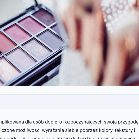
omplikowana dla osób dopiero rozpoczynających swoją przygodę
iczone możliwości wyrażania siebie poprzez kolory, tekstury i
anie podstaw, zanim przejdzie się do bardziej zaawansowanych