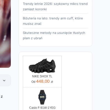
Trendy letnie 2026: szykowny mikro trend
zamiast koronki
Biżuteria na lato: trendy arm cuff, które
musisz znać
Skuteczne metody na usunięcie tłustych
plam z ubrań
NIKE SHOX TL
448,00
Od
zł
 z
Casio F-91W-1YEG