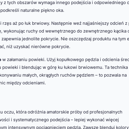
dy z tych obszarów wymaga innego podejścia i odpowiedniego 
podkreśli naturalne piękno oka.
i rzęs aż po łuk brwiowy. Następnie weź najjaśniejszy odcień z 
, wykonując ruchy od wewnętrznego do zewnętrznego kącika 
 zapewnia jednolite pokrycie. Nie oszczędzaj produktu na tym 
ać, niż uzyskać nierówne pokrycie.
o
w załamaniu powieki. Użyj kopułkowego pędzla i odcienia śred
u powieki i blendując w górę ku łukowi brwiowemu. Ta technika
 wykonywaniu małych, okrągłych ruchów pędzlem – to pozwala na
nic między odcieniami.
u oczu, która odróżnia amatorskie próby od profesjonalnych
ości i systematycznego podejścia – lepiej wykonać więcej
dnym intensywnym pociągnięciem pędzla. Zawsze blenduj kolory