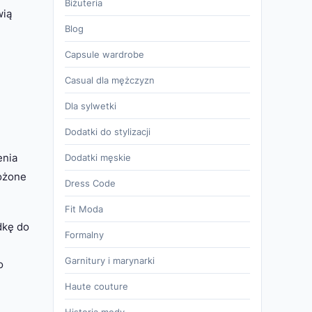
Biżuteria
wią
Blog
Capsule wardrobe
Casual dla mężczyzn
Dla sylwetki
Dodatki do stylizacji
enia
Dodatki męskie
łożone
Dress Code
Fit Moda
dkę do
Formalny
Garnitury i marynarki
o
Haute couture