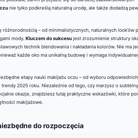
oczu
nie tylko podkreślą naturalną urodę, ale także dodadzą pe
ę różnorodnością – od minimalistycznych, naturalnych look’ów 
egami mody.
Kluczem do sukcesu
jest zrozumienie struktury ok
tawowych technik blendowania i nakładania kolorów. Nie ma je
ponieważ każde oko ma unikalną budowę i wymaga indywidualne
iezbędne etapy nauki makijażu oczu – od wyboru odpowiednich
e trendy 2025 roku. Niezależnie od tego, czy marzysz o subteln
ecjalne okazje, znajdziesz tutaj praktyczne wskazówki, które p
ętności makijażowe.
niezbędne do rozpoczęcia