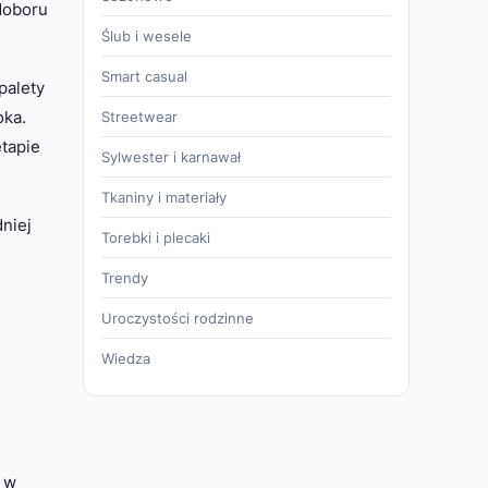
doboru
Ślub i wesele
Smart casual
palety
oka.
Streetwear
etapie
Sylwester i karnawał
Tkaniny i materiały
niej
Torebki i plecaki
Trendy
Uroczystości rodzinne
Wiedza
 w