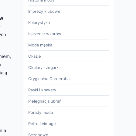
Historia mody
Imprezy klubowe
aw
Kolorystyka
o
Łączenie wzorów
ych
Moda męska
niem,
Okazje
y
Okulary i zegarki
iają
Oryginalna Garderoba
Paski i krawaty
Pielęgnacja ubrań
Porady moda
Retro i vintage
nia
Sezonowe