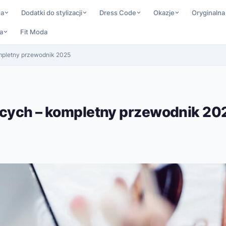
da
Dodatki do stylizacji
Dress Code
Okazje
Oryginalna
a
Fit Moda
mpletny przewodnik 2025
ących – kompletny przewodnik 20