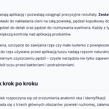
iają aplikację i pozwalają osiągnąć precyzyjne rezultaty.
Zest
aski do nakładania cieni na całą powiekę, pędzel kopułkowy d
dzel do detali oraz pędzel do rozmywania eyelinera. Każdy z t
iększą kontrolę nad aplikacją produktów.
nia, szczypce do zawijania rzęs czy małe lusterko z powiększe
 do rzęs używane przed aplikacją tuszu nadają rzęsom naturaln
ularnym czyszczeniu pędzli – czyste narzędzia nie tylko zapewn
okół oczu przed bakteriami i podrażnieniami.
k krok po kroku
ek rozpoczyna się od zrozumienia anatomii oka i identyfikacji
ada się z trzech głównych obszarów: powieki ruchomej, załama