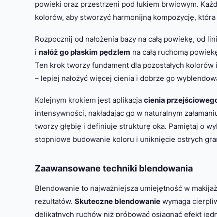
powieki oraz przestrzeni pod łukiem brwiowym. Każ
kolorów, aby stworzyć harmonijną kompozycję, która 
Rozpocznij od nałożenia bazy na całą powiekę, od lini
i
nałóż go płaskim pędzlem
na całą ruchomą powiekę
Ten krok tworzy fundament dla pozostałych kolorów i
– lepiej nałożyć więcej cienia i dobrze go wyblendow
Kolejnym krokiem jest aplikacja
cienia przejścioweg
intensywności, nakładając go w naturalnym załamani
tworzy głębię i definiuje strukturę oka. Pamiętaj o
stopniowe budowanie koloru i uniknięcie ostrych gra
Zaawansowane techniki blendowania
Blendowanie to najważniejsza umiejętność w makijaż
rezultatów.
Skuteczne blendowanie
wymaga cierpliw
delikatnych ruchów niż próbować osiągnąć efekt je