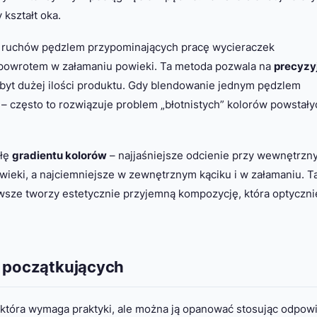
 kształt oka.
u ruchów pędzlem przypominających pracę wycieraczek
 powrotem w załamaniu powieki. Ta metoda pozwala na
precyzy
byt dużej ilości produktu. Gdy blendowanie jednym pędzlem
 – często to rozwiązuje problem „błotnistych” kolorów powstały
ułę
gradientu kolorów
– najjaśniejsze odcienie przy wewnętrzn
wieki, a najciemniejsze w zewnętrznym kąciku i w załamaniu. T
awsze tworzy estetycznie przyjemną kompozycję, która optyczni
a początkujących
, która wymaga praktyki, ale można ją opanować stosując odpow