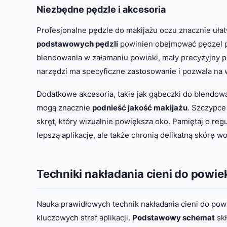
Niezbędne pędzle i akcesoria
Profesjonalne pędzle do makijażu oczu znacznie ułatw
podstawowych pędzli
powinien obejmować pędzel pł
blendowania w załamaniu powieki, mały precyzyjny pę
narzędzi ma specyficzne zastosowanie i pozwala na w
Dodatkowe akcesoria, takie jak gąbeczki do blendowa
mogą znacznie
podnieść jakość makijażu
. Szczypce
skręt, który wizualnie powiększa oko. Pamiętaj o reg
lepszą aplikację, ale także chronią delikatną skórę w
Techniki nakładania cieni do powie
Nauka prawidłowych technik nakładania cieni do powi
kluczowych stref aplikacji.
Podstawowy schemat
skł