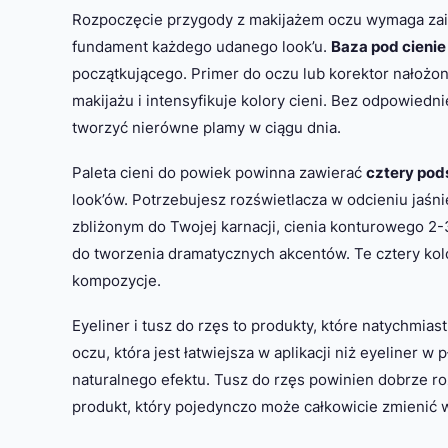
Rozpoczęcie przygody z makijażem oczu wymaga zain
fundament każdego udanego look’u.
Baza pod cienie
początkującego. Primer do oczu lub korektor nałożo
makijażu i intensyfikuje kolory cieni. Bez odpowiedn
tworzyć nierówne plamy w ciągu dnia.
Paleta cieni do powiek powinna zawierać
cztery pod
look’ów. Potrzebujesz rozświetlacza w odcieniu jaśn
zbliżonym do Twojej karnacji, cienia konturowego 2
do tworzenia dramatycznych akcentów. Te cztery kol
kompozycje.
Eyeliner i tusz do rzęs to produkty, które natychmias
oczu, która jest łatwiejsza w aplikacji niż eyeliner w
naturalnego efektu. Tusz do rzęs powinien dobrze ro
produkt, który pojedynczo może całkowicie zmienić 