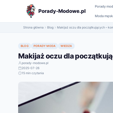
do
Porady mo
treści
Porady-Modowe.pl
Moda męsk
Strona główna
Blog
Makijaż oczu dla początkujących – ko
BLOG
PORADY MODA
WIEDZA
Makijaż oczu dla początkuj
porady-modowe.pl
2025-07-26
15 min czytania