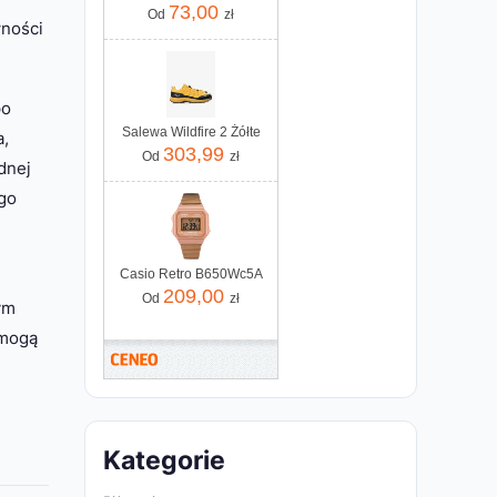
73,00
Od
zł
wności
po
Salewa Wildfire 2 Żółte
a,
303,99
Od
zł
dnej
go
Casio Retro B650Wc5A
209,00
Od
zł
ym
omogą
Kategorie