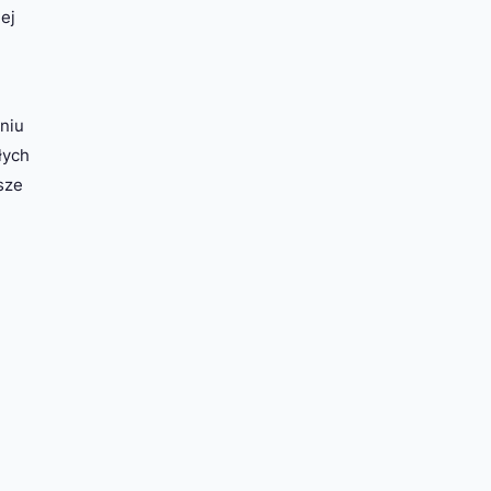
ej
niu
łych
sze