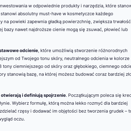
westowania w odpowiednie produkty i narzędzia, które stano
stanowi absolutny must-have w kosmetyczce każdego
ny na powieki zapewnia gładką powierzchnię, zwiększa trwałość
iej bazy nawet najdroższe cienie mogą się zsuwać, płowieć lub
stawowe odcienie
, które umożliwią stworzenie różnorodnych
iejszym od Twojego tonu skóry, neutralnego odcienia w kolorze
-3 tony ciemniejszego od skóry oraz głębokiego, ciemnego odci
ory stanowią bazę, na której możesz budować coraz bardziej z
t
otwierają i definiują spojrzenie
. Początkującym poleca się kre
 płynie. Wybierz formułę, którą można lekko rozmyć dla bardziej
zdzielać rzęsy i dodawać im objętości bez tworzenia grudek – t
wygląd oczu.