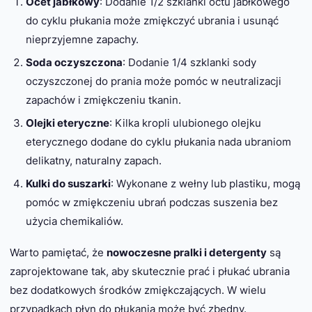
Ocet jabłkowy
: Dodanie 1/2 szklanki octu jabłkowego
do cyklu płukania może zmiękczyć ubrania i usunąć
nieprzyjemne zapachy.
Soda oczyszczona
: Dodanie 1/4 szklanki sody
oczyszczonej do prania może pomóc w neutralizacji
zapachów i zmiękczeniu tkanin.
Olejki eteryczne
: Kilka kropli ulubionego olejku
eterycznego dodane do cyklu płukania nada ubraniom
delikatny, naturalny zapach.
Kulki do suszarki
: Wykonane z wełny lub plastiku, mogą
pomóc w zmiękczeniu ubrań podczas suszenia bez
użycia chemikaliów.
Warto pamiętać, że
nowoczesne pralki i detergenty
są
zaprojektowane tak, aby skutecznie prać i płukać ubrania
bez dodatkowych środków zmiękczających. W wielu
przypadkach płyn do płukania może być zbędny.