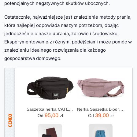
potencjalnych negatywnych skutków ubocznych.
Ostatecznie, najważniejsze jest znalezienie metody prania,
która najlepiej odpowiada naszym potrzebom, dbając
jednocześnie o nasze ubrania, zdrowie i środowisko.
Eksperymentowanie z różnymi podejściami może pomóc w
znalezieniu idealnego rozwiązania dla każdego
gospodarstwa domowego.
Saszetka nerka CATERPILLAR - Raymond 83432-01 Black
Nerka Saszetka Biodrowa Materiałowa Mała Puccini Różowa BM2029-3C
95,00
39,00
Od
zł
Od
zł