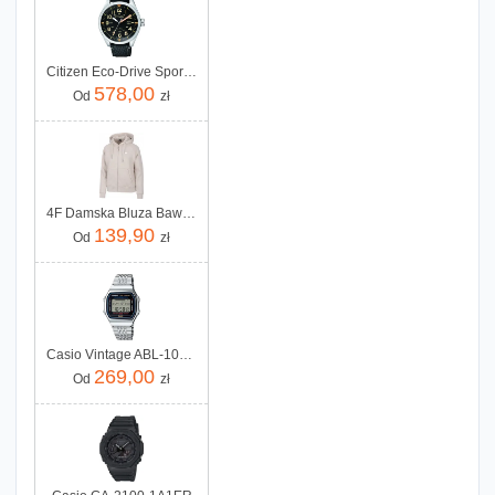
Citizen Eco-Drive Sport AW5000-24E
578,00
Od
zł
4F Damska Bluza Bawełniana Rozpinana Z Kapturem rozm M
139,90
Od
zł
Casio Vintage ABL-100WE-1AEF
269,00
Od
zł