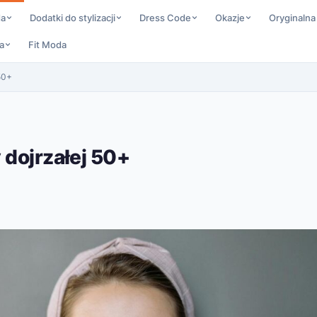
da
Dodatki do stylizacji
Dress Code
Okazje
Oryginalna
a
Fit Moda
50+
 dojrzałej 50+