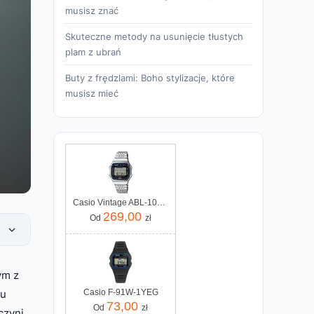
musisz znać
Skuteczne metody na usunięcie tłustych
plam z ubrań
Buty z frędzlami: Boho stylizacje, które
musisz mieć
Casio Vintage ABL-100WE-1AEF
269,00
Od
zł
ym z
iu
Casio F-91W-1YEG
73,00
Od
zł
czyni