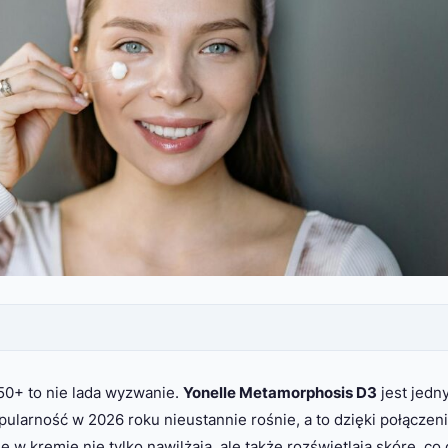
50+ to nie lada wyzwanie.
Yonelle Metamorphosis D3
jest jedn
ularność w 2026 roku nieustannie rośnie, a to dzięki połączen
ne w kremie nie tylko nawilżają, ale także rozświetlają skórę, co 