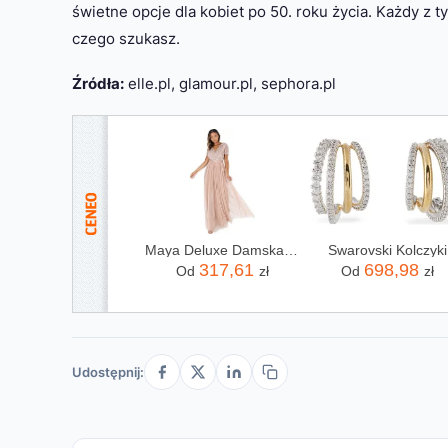
świetne opcje dla kobiet po 50. roku życia. Każdy z
czego szukasz.
Źródła:
elle.pl, glamour.pl, sephora.pl
Maya Deluxe Damska sukienka maxi dla druhny dekolt w serek suknia balowa z krótkim rękawem długa elegancka empire talia ślub, Szarobrązowy róż, 54
Swarovski Kolczyki
317,61
698,98
Od
zł
Od
zł
Udostępnij: