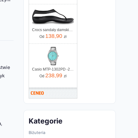
Crocs sandały damskie Sexi Flip Wmns czarne 11354 060
138,90
Od
zł
stwie
Casio MTP-1302PD -2A2VEF
238,99
tyk
Od
zł
Kategorie
,
Biżuteria