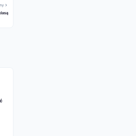
ny
klasą
ać