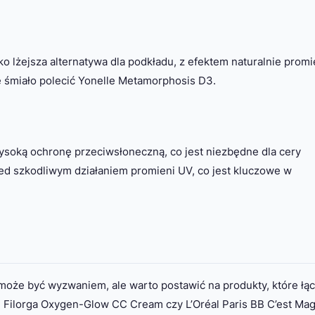
ko lżejsza alternatywa dla podkładu, z efektem naturalnie prom
gę śmiało polecić Yonelle Metamorphosis D3.
wysoką ochronę przeciwsłoneczną, co jest niezbędne dla cery
przed szkodliwym działaniem promieni UV, co jest kluczowe w
oże być wyzwaniem, ale warto postawić na produkty, które łą
 Filorga Oxygen-Glow CC Cream czy L’Oréal Paris BB C’est Mag