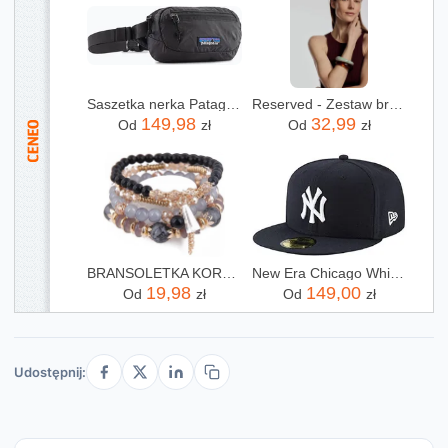
Saszetka nerka Patagonia Terravia Mini Hip black Wiosna 2025
Reserved - Zestaw bransoletek - wielobarwny
149,98
32,99
Od
zł
Od
zł
BRANSOLETKA KORALIKI MARMUR KRYSZTAŁ ZŁOTE ZESTAW
New Era Chicago White Sox Black Base 59Fifty Basecap
19,98
149,00
Od
zł
Od
zł
Udostępnij: