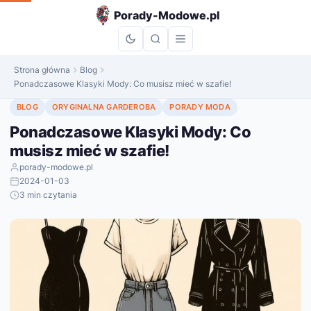
do
Porady-Modowe.pl
treści
Strona główna
Blog
Ponadczasowe Klasyki Mody: Co musisz mieć w szafie!
BLOG
ORYGINALNA GARDEROBA
PORADY MODA
Ponadczasowe Klasyki Mody: Co
musisz mieć w szafie!
porady-modowe.pl
2024-01-03
3 min czytania