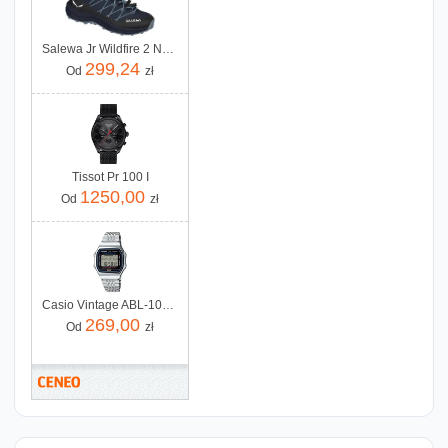
Salewa Jr Wildfire 2 Navy Blazer Java Blue
299,24
Od
zł
Tissot Pr 100 I
1250,00
Od
zł
Casio Vintage ABL-100WE-1AEF
269,00
Od
zł