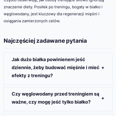
znaczenie diety. Posiłek po treningu, bogaty w białko i
węglowodany, jest kluczowy dla regeneracji mięśni i
osiągania zamierzonych celów.
Najczęściej zadawane pytania
Jak dużo białka powinienem jeść
dziennie, żeby budować mięśnie i mieć
efekty z treningu?
Osoby trenujące siłowo potrzebują średnio 1,6 g
białka na kilogram masy ciała dziennie, co
Czy węglowodany przed treningiem są
potwierdzają najnowsze badania i organizacje
ważne, czy mogę jeść tylko białko?
żywieniowe w sporcie.
Węglowodany przed treningiem dostarczają