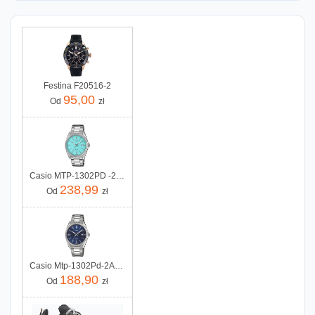
Festina F20516-2
95,00
Od
zł
Casio MTP-1302PD -2A2VEF
238,99
Od
zł
Casio Mtp-1302Pd-2Avef
188,90
Od
zł