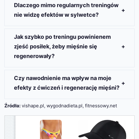
niezbędnej energii do intensywnego wysiłku.
Dlaczego mimo regularnych treningów
Spożywanie wyłącznie białka może prowadzić do
nie widzę efektów w sylwetce?
zmęczenia i braku energii podczas ćwiczeń.
Brak efektów może wynikać z niewłaściwej diety,
która nie dostarcza odpowiednich składników
Jak szybko po treningu powinienem
odżywczych. Ważne jest, aby dieta była
zjeść posiłek, żeby mięśnie się
dopasowana do celu treningowego.
regenerowały?
Posiłek po treningu powinien być spożyty w ciągu
15–30 minut, aby najszybciej uzupełnić zapasy
Czy nawodnienie ma wpływ na moje
glikogenu i wspierać regenerację mięśni.
efekty z ćwiczeń i regenerację mięśni?
Tak, nawodnienie jest kluczowe dla efektywności
Źródła:
vishape.pl, wygodnadieta.pl, fitnessowy.net
ćwiczeń i regeneracji mięśni. Właściwe
nawodnienie poposiłkowe wpływa na ogólną
wydolność organizmu.