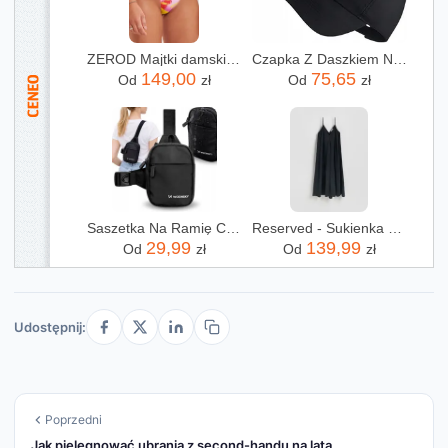
ZEROD Majtki damskie SWIM BOTTOM brushwave
Czapka Z Daszkiem Nike Swoosh Metal Czarna
149,00
75,65
Od
zł
Od
zł
Saszetka Na Ramię Crossbody Wodoodporna Na Telefon Torba Listonoszka Nerka
Reserved - Sukienka z modalem - czarny
29,99
139,99
Od
zł
Od
zł
Udostępnij:
Poprzedni
Jak pielęgnować ubrania z second-handu na lata