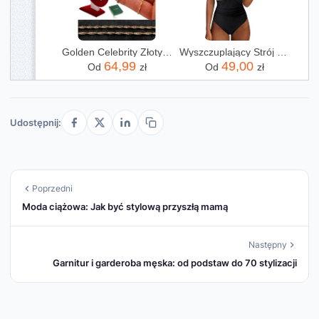
Golden Celebrity Złoty Naszyjnik Damski 18K Łańcuszek Zawieszka Serduszko Prezent+
Wyszczuplający Strój Kąpielowy Jednoczęściowy Kostium Damski Push Up L 40
64,99
49,00
Od
zł
Od
zł
Udostępnij:
Poprzedni
Moda ciążowa: Jak być stylową przyszłą mamą
Następny
Garnitur i garderoba męska: od podstaw do 70 stylizacji