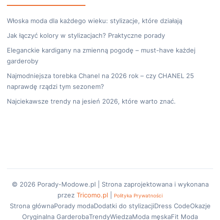
Włoska moda dla każdego wieku: stylizacje, które działają
Jak łączyć kolory w stylizacjach? Praktyczne porady
Eleganckie kardigany na zmienną pogodę – must-have każdej
garderoby
Najmodniejsza torebka Chanel na 2026 rok – czy CHANEL 25
naprawdę rządzi tym sezonem?
Najciekawsze trendy na jesień 2026, które warto znać.
© 2026 Porady-Modowe.pl | Strona zaprojektowana i wykonana
przez
Tricomo.pl
|
Polityka Prywatności
Strona główna
Porady moda
Dodatki do stylizacji
Dress Code
Okazje
Oryginalna Garderoba
Trendy
Wiedza
Moda męska
Fit Moda