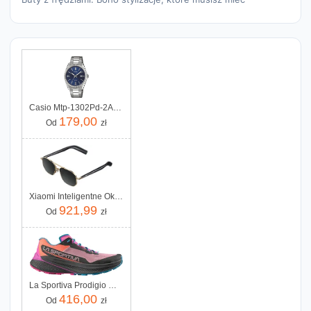
Casio Mtp-1302Pd-2Avef
179,00
Od
zł
Xiaomi Inteligentne Okulary Mijia Smart Audio Glasses Pilot-Style
921,99
Od
zł
La Sportiva Prodigio Woman 4015654 56Rrs Różowy
416,00
Od
zł