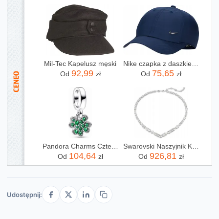
Mil-Tec Kapelusz męski
Nike czapka z daszkiem metal logo bejsbolówka juniorska męska damska
92,99
75,65
Od
zł
Od
zł
Pandora Charms Czterolistna Koniczynka 792751C01
Swarovski Naszyjnik Kolia Mesmera 5665242
104,64
926,81
Od
zł
Od
zł
Udostępnij: