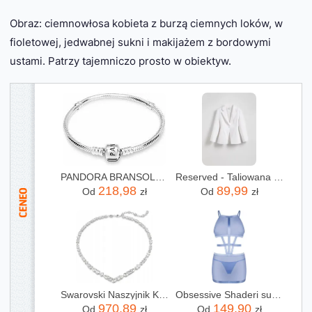
Obraz: ciemnowłosa kobieta z burzą ciemnych loków, w
fioletowej, jedwabnej sukni i makijażem z bordowymi
ustami. Patrzy tajemniczo prosto w obiektyw.
PANDORA BRANSOLETKA 590702HV-16
Reserved - Taliowana marynarka z wiskozą - złamana biel
218,98
89,99
Od
zł
Od
zł
Swarovski Naszyjnik Kolia Mesmera 5665242
Obsessive Shaderi sukienka i stringi M/L
970,89
149,90
Od
zł
Od
zł