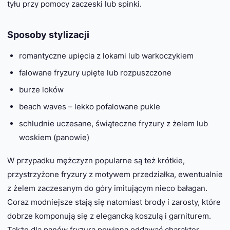
tyłu przy pomocy zaczeski lub spinki.
Sposoby stylizacji
romantyczne upięcia z lokami lub warkoczykiem
falowane fryzury upięte lub rozpuszczone
burze loków
beach waves – lekko pofalowane pukle
schludnie uczesane, świąteczne fryzury z żelem lub
woskiem (panowie)
W przypadku mężczyzn popularne są też krótkie,
przystrzyżone fryzury z motywem przedziałka, ewentualnie
z żelem zaczesanym do góry imitującym nieco bałagan.
Coraz modniejsze stają się natomiast brody i zarosty, które
dobrze komponują się z elegancką koszulą i garniturem.
Także dla panów fryzura powinna oddawać charakter