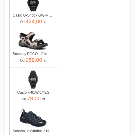
Casio G-Shock GW-M5610U-1ER
424,00
Od
zł
Sandały ECCO - Offroad 06956354695 Atmosphere/Ice W./Black
259,00
Od
zł
Casio F-91W-1YEG
73,00
Od
zł
Salewa Jr Wildfire 2 Navy Blazer Java Blue