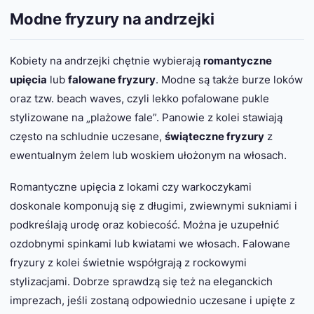
Modne fryzury na andrzejki
Kobiety na andrzejki chętnie wybierają
romantyczne
upięcia
lub
falowane fryzury
. Modne są także burze loków
oraz tzw.
beach waves
, czyli lekko pofalowane pukle
stylizowane na „plażowe fale”. Panowie z kolei stawiają
często na schludnie uczesane,
świąteczne fryzury
z
ewentualnym żelem lub woskiem ułożonym na włosach.
Romantyczne upięcia z lokami czy warkoczykami
doskonale komponują się z długimi, zwiewnymi sukniami i
podkreślają urodę oraz kobiecość. Można je uzupełnić
ozdobnymi spinkami lub kwiatami we włosach. Falowane
fryzury z kolei świetnie współgrają z rockowymi
stylizacjami. Dobrze sprawdzą się też na eleganckich
imprezach, jeśli zostaną odpowiednio uczesane i upięte z