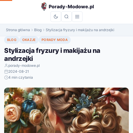
do
Porady-Modowe.pl
treści
Strona główna
Blog
Stylizacja fryzury i makijażu na andrzejki
BLOG
OKAZJE
PORADY MODA
Stylizacja fryzury i makijażu na
andrzejki
porady-modowe.pl
2024-08-21
4 min czytania