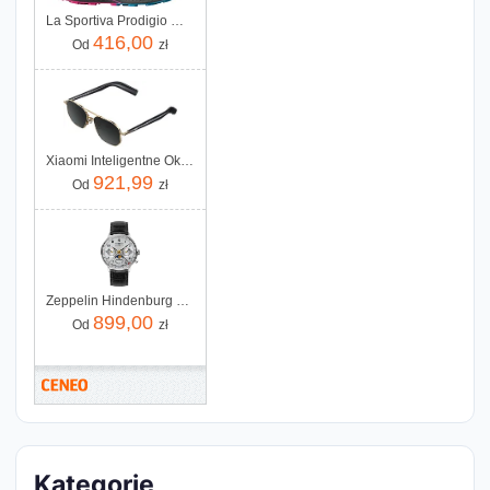
La Sportiva Prodigio Woman 4015654 56Rrs Różowy
416,00
Od
zł
Xiaomi Inteligentne Okulary Mijia Smart Audio Glasses Pilot-Style
921,99
Od
zł
Zeppelin Hindenburg ZE_7037_1
899,00
Od
zł
Kategorie