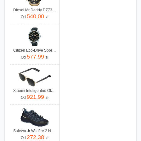
Diesel Mr Daddy DZ7333
540,00
Od
zł
Citizen Eco-Drive Sport AW5000-24E
577,99
Od
zł
Xiaomi Inteligentne Okulary Mijia Smart Audio Glasses Pilot-Style
921,99
Od
zł
Salewa Jr Wildfire 2 Navy Blazer Java Blue
272,38
Od
zł