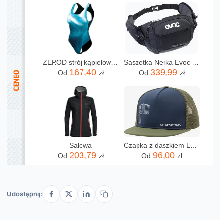
ZEROD strój kąpielowy damski jednoczęściowy ONE PIECE SCULPT ocean
Saszetka Nerka Evoc Hip Pack 3L Black
167,40
339,99
Od
zł
Od
zł
Salewa
Czapka z daszkiem La Sportiva Citizen of the Mountain Hat - night sky/cypress
203,79
96,00
Od
zł
Od
zł
Udostępnij: