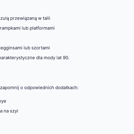
zulą przewiązaną w talii
trampkami lub platformami
 legginsami lub szortami
harakterystyczne dla mody lat 90.
ie zapomnij o odpowiednich dodatkach:
eye
a na szyi