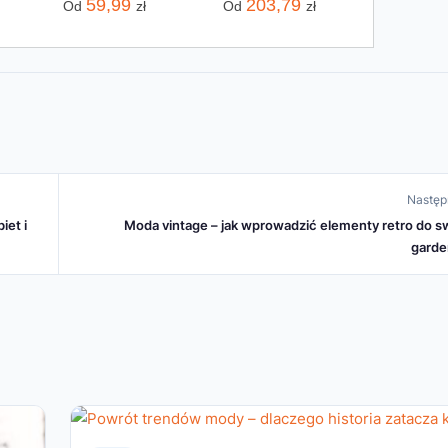
59,99
203,79
Od
zł
Od
zł
Następ
iet i
Moda vintage – jak wprowadzić elementy retro do s
garde