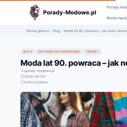
do
Porady mo
treści
Porady-Modowe.pl
Moda męsk
Strona główna
Blog
Moda lat 90. powraca – jak nosić ubran
BLOG
ORYGINALNA GARDEROBA
TRENDY
Moda lat 90. powraca – jak 
porady-modowe.pl
2024-06-04
2 min czytania