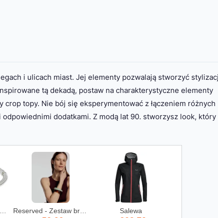
iegach i ulicach miast. Jej elementy pozwalają stworzyć stylizac
a inspirowane tą dekadą, postaw na charakterystyczne elementy
zy crop topy. Nie bój się eksperymentować z łączeniem różnych
ji odpowiednimi dodatkami. Z modą lat 90. stworzysz look, który
ra Oryginał Bransoletka Zapięcie Serce 20 Cm
Reserved - Zestaw bransoletek - wielobarwny
Salewa