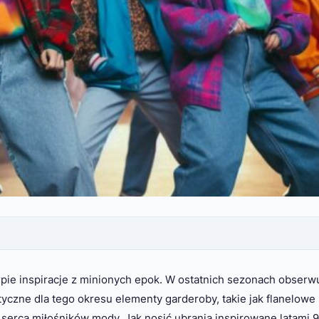
erpie inspiracje z minionych epok. W ostatnich sezonach obser
tyczne dla tego okresu elementy garderoby, takie jak flanelowe
 serca miłośników mody. Jak nosić ubrania inspirowane latami 9