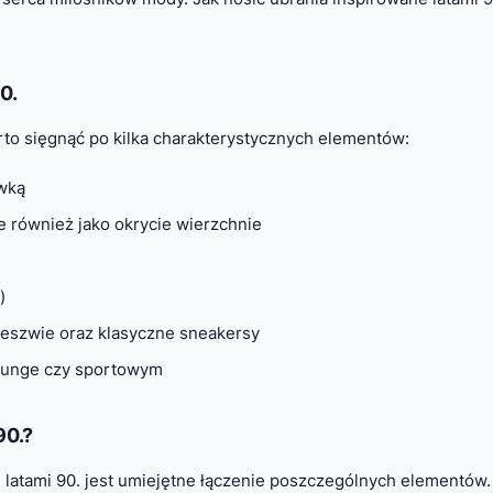
0.
arto sięgnąć po kilka charakterystycznych elementów:
wką
e również jako okrycie wierzchnie
)
deszwie oraz klasyczne sneakersy
 grunge czy sportowym
90.?
j latami 90. jest umiejętne łączenie poszczególnych elementów.