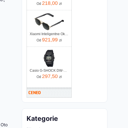
218,00
Od
zł
Xiaomi Inteligentne Okulary Mijia Smart Audio Glasses Pilot-Style
921,99
Od
zł
Casio G-SHOCK DW-5600UE-1ER
297,50
Od
zł
Kategorie
 Oto