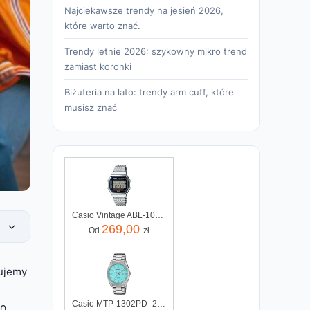
Najciekawsze trendy na jesień 2026,
które warto znać.
Trendy letnie 2026: szykowny mikro trend
zamiast koronki
Biżuteria na lato: trendy arm cuff, które
musisz znać
Casio Vintage ABL-100WE-1AEF
269,00
Od
zł
wujemy
Casio MTP-1302PD -2A2VEF
0.,