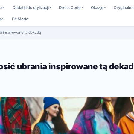
da
Dodatki do stylizacji
Dress Code
Okazje
Oryginalna
a
Fit Moda
ia inspirowane tą dekadą
nosić ubrania inspirowane tą deka