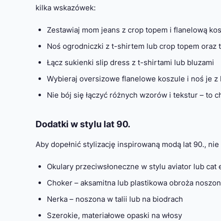
kilka wskazówek:
Zestawiaj mom jeans z crop topem i flanelową kos
Noś ogrodniczki z t-shirtem lub crop topem oraz 
Łącz sukienki slip dress z t-shirtami lub bluzami
Wybieraj oversizowe flanelowe koszule i noś je z
Nie bój się łączyć różnych wzorów i tekstur – to c
Dodatki w stylu lat 90.
Aby dopełnić stylizację inspirowaną modą lat 90., n
Okulary przeciwsłoneczne w stylu aviator lub cat 
Choker – aksamitna lub plastikowa obroża noszon
Nerka – noszona w talii lub na biodrach
Szerokie, materiałowe opaski na włosy