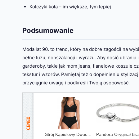
Kolczyki koła – im większe, tym lepiej
Podsumowanie
Moda lat 90. to trend, który na dobre zagościł na wyb
pełne luzu, nonszalancji i wyrazu. Aby nosić ubrani
garderoby, takie jak mom jeans, flanelowe koszule c
tekstur i wzorów. Pamiętaj też o dopełnieniu stylizac
przyciągnie uwagę i podkreśli Twoją osobowość.
Strój Kąpielowy Dwuczęściowy Kostium Wysoki Stan Boho Bikini Wiązanie L 40
Pando