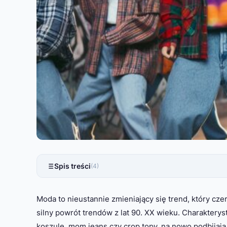
Spis treści
(4)
Moda to nieustannie zmieniający się trend, który cz
silny powrót trendów z lat 90. XX wieku. Charakterys
koszule, mom jeans czy crop topy, na nowo podbijają