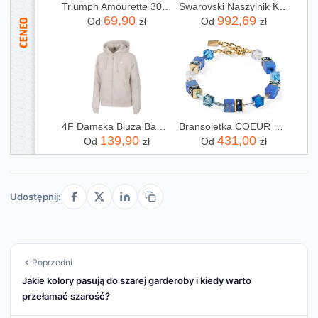
Triumph Amourette 300 W X Biustonosz z fiszbinami Kobiety, biały, 90C [esnt]
Swarovski Naszyjnik Kolia Mesmera 5665242
69,90
992,69
Od
zł
Od
zł
4F Damska Bluza Bawełniana Rozpinana Z Kapturem rozm M
Bransoletka COEUR DEL LION 4905300700
139,90
431,00
Od
zł
Od
zł
Udostępnij:
Poprzedni
Jakie kolory pasują do szarej garderoby i kiedy warto
przełamać szarość?