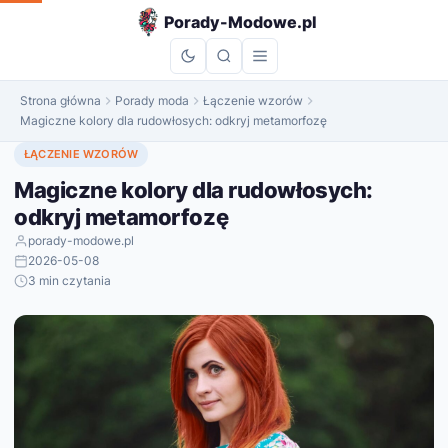
do
Porady-Modowe.pl
treści
Strona główna
Porady moda
Łączenie wzorów
Magiczne kolory dla rudowłosych: odkryj metamorfozę
ŁĄCZENIE WZORÓW
Magiczne kolory dla rudowłosych:
odkryj metamorfozę
porady-modowe.pl
2026-05-08
3 min czytania