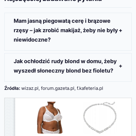
Mam jasną piegowatą cerę i brązowe
rzęsy – jak zrobić makijaż, żeby nie były
niewidoczne?
Aby podkreślić brązowe rzęsy na jasnej
piegowatej cerze, użyj ciemnego eyelinera. To
Jak ochłodzić rudy blond w domu, żeby
prosty sposób na dodanie głębi i wyrazistości
wyszedł słoneczny blond bez fioletu?
spojrzeniu.
Wykorzystaj fioletowe płukanki dostępne w
Źródła:
wizaz.pl, forum.gazeta.pl, f.kafeteria.pl
drogeriach. Regularne stosowanie pozwoli na
stopniowe ochłodzenie odcienia bez
wprowadzania fioletowych tonów.