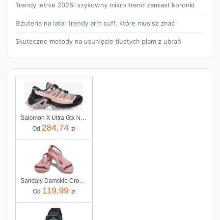
Trendy letnie 2026: szykowny mikro trend zamiast koronki
Biżuteria na lato: trendy arm cuff, które musisz znać
Skuteczne metody na usunięcie tłustych plam z ubrań
Salomon X Ultra Gtx Nirva Black Coral
284,74
Od
zł
Sandały Damskie Crocs Serena Sandal 37-38
119,99
Od
zł