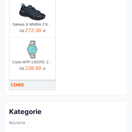
Salewa Jr Wildfire 2 Navy Blazer Java Blue
272,38
Od
zł
Casio MTP-1302PD -2A2VEF
238,99
Od
zł
Kategorie
Biżuteria