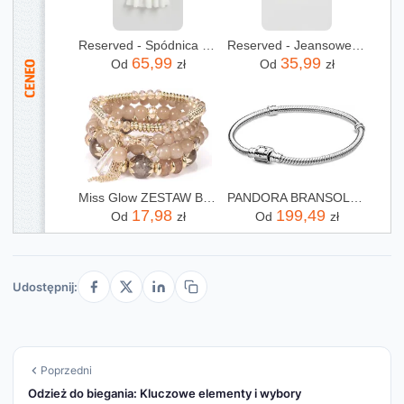
Reserved - Spódnica midi z haftem - biały
Reserved - Jeansowe szorty - niebieski
65,99
35,99
Od
zł
Od
zł
Miss Glow ZESTAW BRANSOLETEK elegancki koraliki KRYSZTAŁKI
PANDORA BRANSOLETKA TYPU ŻMIJKA Z ZAMKNIĘCIEM CYLINDRYCZNYM ZE SREBRA WYSOKIEJ PRÓBY, 18 CM, METAL SZLACHETNY, NIE DOTYCZY.
17,98
199,49
Od
zł
Od
zł
Udostępnij:
Poprzedni
Odzież do biegania: Kluczowe elementy i wybory