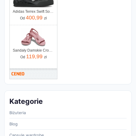
Adidas Terrex Swift Solo 2 IE6901 czarne
400,99
Od
zł
Sandały Damskie Crocs Serena Sandal 37-38
119,99
Od
zł
Kategorie
Biżuteria
Blog
Capsule wardrobe