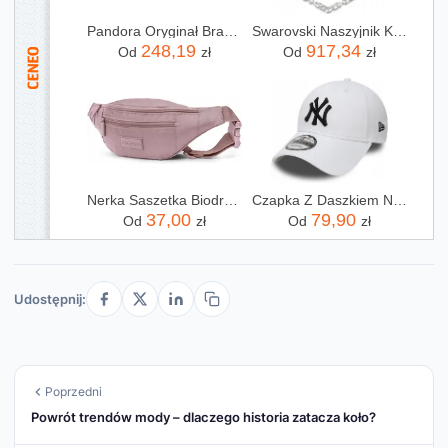
Pandora Oryginał Bransoletka Zapięcie Serce 20 Cm
Swarovski Naszyjnik Kolia Mesmera 5665242
248,19
917,34
Od
zł
Od
zł
Nerka Saszetka Biodrowa Materiałowa Mała Puccini Różowa BM2029-3C
Czapka Z Daszkiem New Era 9FORTY Ny New York
37,00
79,90
Od
zł
Od
zł
Udostępnij:
Poprzedni
Powrót trendów mody – dlaczego historia zatacza koło?