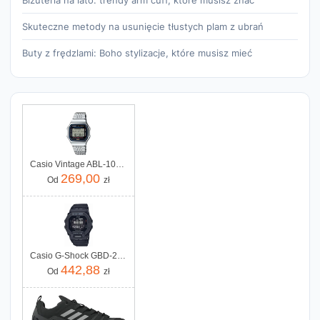
Biżuteria na lato: trendy arm cuff, które musisz znać
Skuteczne metody na usunięcie tłustych plam z ubrań
Buty z frędzlami: Boho stylizacje, które musisz mieć
Casio Vintage ABL-100WE-1AEF
269,00
Od
zł
Casio G-Shock GBD-200 -1ER
442,88
Od
zł