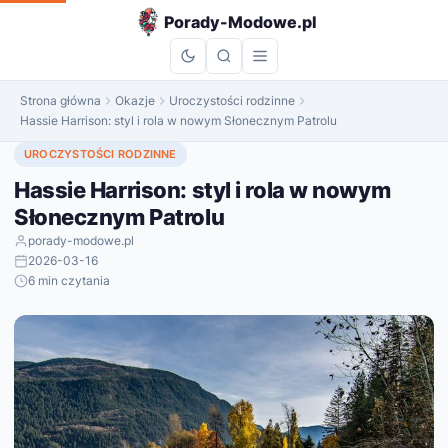
do
Porady-Modowe.pl
treści
Strona główna
Okazje
Uroczystości rodzinne
Hassie Harrison: styl i rola w nowym Słonecznym Patrolu
UROCZYSTOŚCI RODZINNE
Hassie Harrison: styl i rola w nowym
Słonecznym Patrolu
porady-modowe.pl
2026-03-16
6 min czytania