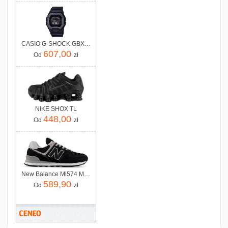
CASIO G-SHOCK GBX-100NS-1ER
607,00
Od
zł
NIKE SHOX TL
448,00
Od
zł
New Balance Ml574 Ml574Evb
589,90
Od
zł