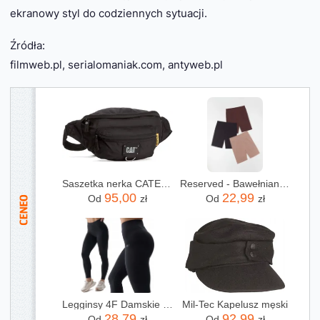
ekranowy styl do codziennych sytuacji.
Źródła:
filmweb.pl, serialomaniak.com, antyweb.pl
Saszetka nerka CATERPILLAR - Raymond 83432-01 Black
Reserved - Bawełniane kolarki - czarny
95,00
22,99
Od
zł
Od
zł
Legginsy 4F Damskie Wysoki Stan Sportowe Bawełniane Leginsy F195-20S-M
Mil-Tec Kapelusz męski
28,79
92,99
Od
zł
Od
zł