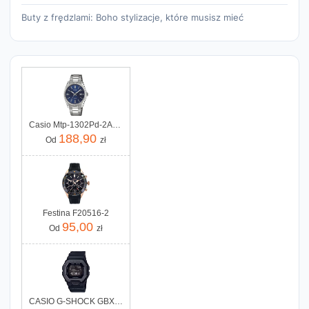
Buty z frędzlami: Boho stylizacje, które musisz mieć
Casio Mtp-1302Pd-2Avef
188,90
Od
zł
Festina F20516-2
95,00
Od
zł
CASIO G-SHOCK GBX-100NS-1ER