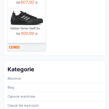
607,00
Od
zł
Adidas Terrex Swift Solo 2 IE6901 czarne
400,99
Od
zł
Kategorie
Biżuteria
Blog
Capsule wardrobe
Casual dla mężczyzn