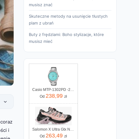
musisz znać
Skuteczne metody na usunięcie tłustych
plam z ubrań
Buty z frędzlami: Boho stylizacje, które
musisz mieć
Casio MTP-1302PD -2A2VEF
238,99
Od
zł
 coraz
ści i
Salomon X Ultra Gtx Nirva Black Coral
263,49
Od
zł
cenie