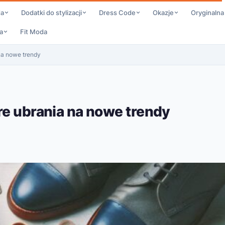
da
Dodatki do stylizacji
Dress Code
Okazje
Oryginalna
a
Fit Moda
na nowe trendy
re ubrania na nowe trendy