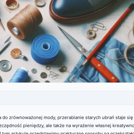
a do zrównoważonej mody, przerabianie starych ubrań staje się
zczędność pieniędzy, ale także na wyrażenie własnej kreatywno
tym artykule przedstawimy praktyczne sposoby na przekształ