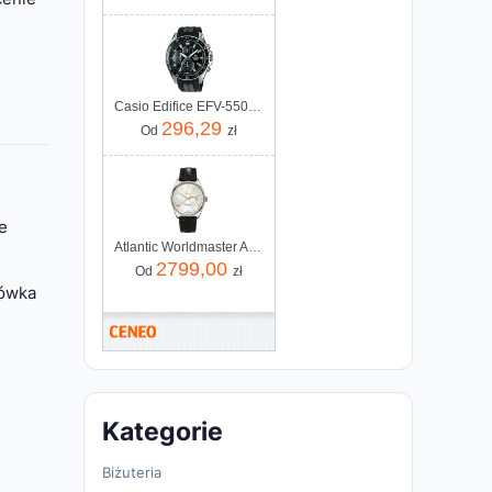
Casio Edifice EFV-550P-1AVUEF
296,29
Od
zł
e
Atlantic Worldmaster Art Deco Automatic 51752.41.25G
2799,00
Od
zł
rówka
Kategorie
Biżuteria