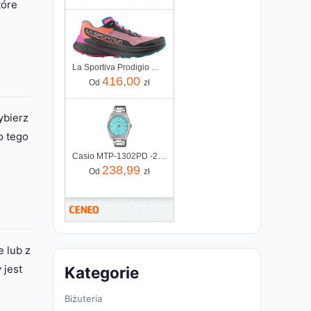
tóre
La Sportiva Prodigio Woman 4015654 56Rrs Różowy
416,00
Od
zł
ybierz
o tego
Casio MTP-1302PD -2A2VEF
238,99
Od
zł
e lub z
 jest
Kategorie
Biżuteria