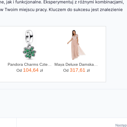
e, jak i funkcjonalne. Eksperymentuj z różnymi kombinacjami,
w Twoim miejscu pracy. Kluczem do sukcesu jest znalezienie
Pandora Charms Czterolistna Koniczynka 792751C01
Maya Deluxe Damska sukienka maxi dla druhny dekolt w serek suknia balowa z krótkim rękawem długa elegancka empire talia ślub, Szarobrązowy róż, 54
104,64
317,61
Od
zł
Od
zł
Następ