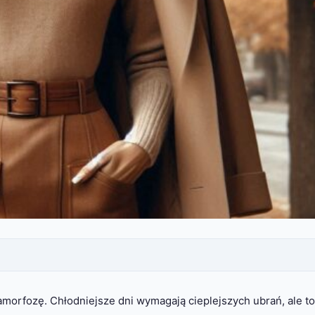
morfozę. Chłodniejsze dni wymagają cieplejszych ubrań, ale to