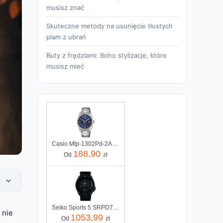
musisz znać
Skuteczne metody na usunięcie tłustych
plam z ubrań
Buty z frędzlami: Boho stylizacje, które
musisz mieć
Casio Mtp-1302Pd-2Avef
188,90
Od
zł
Seiko Sports 5 SRPD79K1
 nie
1053,99
Od
zł