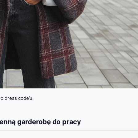
go dress code’u.
enną garderobę do pracy