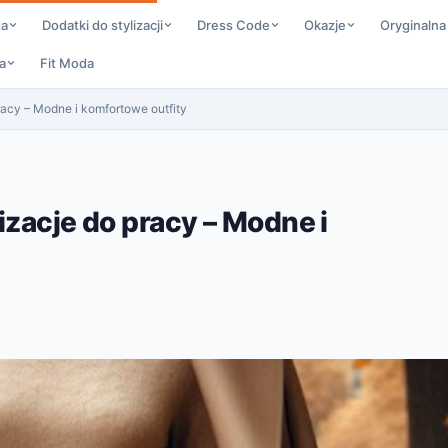
da
Dodatki do stylizacji
Dress Code
Okazje
Oryginalna
a
Fit Moda
racy – Modne i komfortowe outfity
izacje do pracy – Modne i